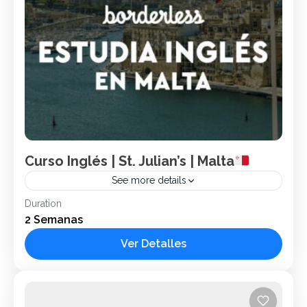
Curso Inglés | St. Julian’s | Malta
See more details
Duration
Borderless
Idiomas
Inglés
Malta
2 Semanas
St. Julian’s
Conocida por su animada vida nocturna y sus
Ver Detalles
impresionantes vistas al mar, St. Julian’s en Malta es el lugar
ideal para combinar el aprendizaje del...
Malta