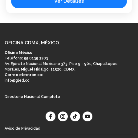
Ver Detalles
Turquía
1 al 30 de julio de 2025. Edad: 15+ ¿Qué incluye? Alojamiento
en habitación triple. Desayunos. 2 - 3 julio Madrid - Visita
guiada, excursión...
España
,
Grecia
,
Italia
,
Malta
,
Turquía
OFICINA CDMX, MÉXICO.
Oficina México
Teléfono: 55 8135 3283
Av. Ejército Nacional Mexicano 373, Piso 9 - 901, Chapultepec
Morales, Miguel Hidalgo, 11520, CDMX.
Correo electrónico:
info@gled.co
Directorio Nacional Completo
Aviso de Privacidad