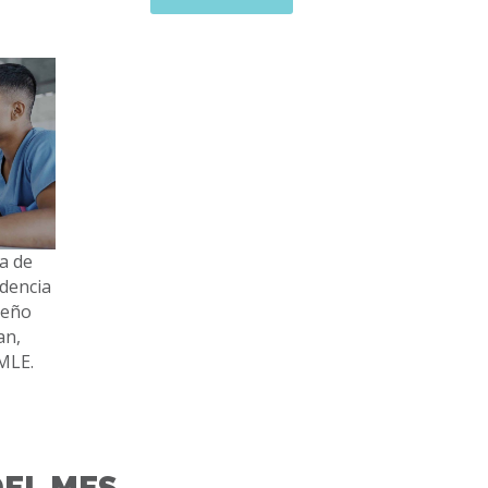
ra de
dencia
ueño
an,
MLE.
EL MES