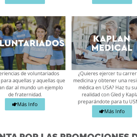
eriencias de voluntariados
¿Quieres ejercer tu carre
 para aquellas y aquellas que
medicina y obtener una resi
an dar al mundo un ejemplo
médica en USA? Haz tu s
de fraternidad.
realidad con Gled y Kapl
preparándote para tu US
Más Info
Más Info
NTA POR LAS PROMOCIONES D