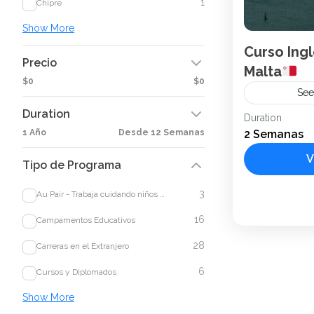
1
Chipre
Show More
Curso Inglé
Precio
Malta
$0
$0
See
Duration
Duration
Borderless
1 Año
Desde 12 Semanas
2 Semanas
Malta
St. J
Conocida por 
V
Tipo de Programa
sus impresionan
en Malta es el
3
Au Pair - Trabaja cuidando niños en el extranjero
aprendizaje del
Malta
16
Campamentos Educativos
1 Person
28
Carreras en el Extranjero
6
Cursos y Diplomados
Show More