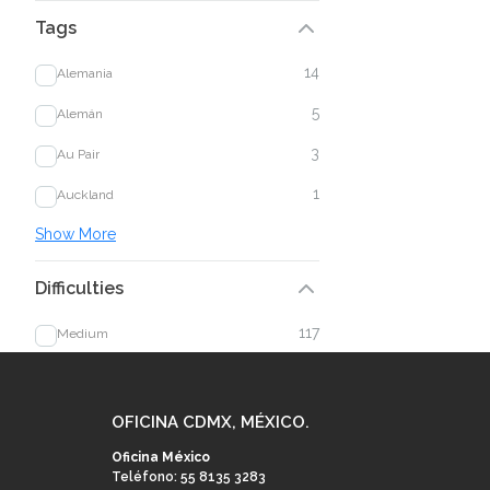
Tags
14
Alemania
5
Alemán
3
Au Pair
1
Auckland
Show More
Difficulties
117
Medium
OFICINA CDMX, MÉXICO.
Oficina México
Teléfono: 55 8135 3283