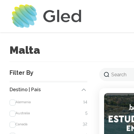
Malta
Filter By
Destino | País
14
Alemania
5
Australia
32
Canadá