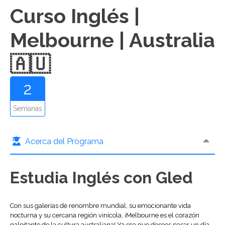
Curso Inglés |
Melbourne | Australia
🇦🇺
2
Semanas
Acerca del Programa
Estudia Inglés con Gled
Con sus galerías de renombre mundial, su emocionante vida
nocturna y su cercana región vinícola, ¡Melbourne es el corazón
palpitante de la cultura australiana! Ya sea que desees pasar un día