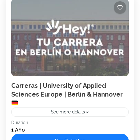
Carreras | University of Applied
Sciences Europe | Berlín & Hannover
See more details
Duration
Alemania
Berlín
Carreras
Hannover
Hey!
1 Año
Ubicación: Berlin & Hannover, Alemania. Sector: Privado.
Población: 3,500 estudiantes. Alumnos promedio por clase: