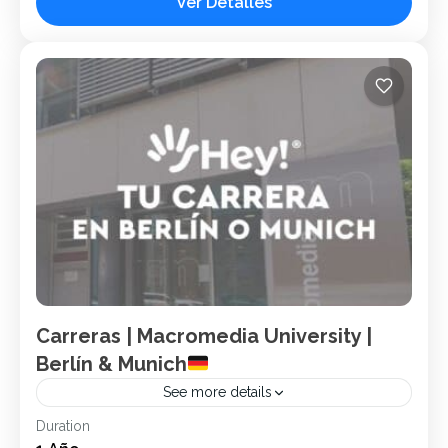
Ver Detalles
20 Especialidades:Negocios, Arte y Diseño, Licenciaturas y
Maestrías. University of...
Alemania
1 Person
Carreras | Macromedia University |
Berlín & Munich
See more details
Duration
Alemania
Berlín
Carreras
Hey!
Munich