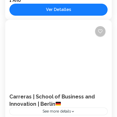
1 Año
Ubicación: Berlin & Munich, Alemania. Sector: Privado.
Población Estudiantil: +1,500 Especialidades: Artes,
Ver Detalles
Negocios, Computación y Tecnología. Ofrecemos una amplia
oferta en las áreas de música,...
Alemania
1 Person
Carreras | School of Business and
Innovation | Berlín
See more details