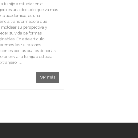
 a tu hijo a estudiar en el
jero es una decisión que va más
e lo académico; es una
iencia transformadora que
 moldear su perspectiva y
ecer su vida de formas
inables. En este artículo,
aremos las 10 razones
centes por las cuales deberías
erar enviar a tu hijo a estudiar
xtranjero, […]
Ver más