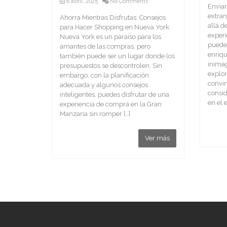
8 abril, 2025
No Comments
Enviar
extran
Ahorra Mientras Disfrutas: Consejos
allá d
para Hacer Shopping en Nueva York.
exper
Nueva York es un paraíso para los
puede
amantes de las compras, pero
enriqu
también puede ser un lugar donde los
inimag
presupuestos se descontrolen. Sin
explor
embargo, con la planificación
convin
adecuada y algunos consejos
consid
inteligentes, puedes disfrutar de una
en el e
experiencia de compra en la Gran
Manzana sin romper […]
Ver más