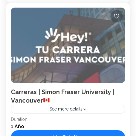
Canadá
1 Person
Carreras | Simon Fraser University |
Vancouver
See more details
Duration
Canadá
Carreras
Hey!
Inglés
Vancouver
1 Año
Nombre: Simon Fraser University – Fraser International
College. Ubicación: Vancouver, Columbia Británica, Canadá.