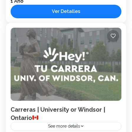
1 Año
Nombre Universidad o College: International College of
Manitoba Ubicación: Winnipeg, Manitoba, Canadá. Rank: Top
Ver Detalles
22% del mundo. Sector: Público. Población Estudiantil:
+30,000 Especialidades: Ciencias ambientales,...
Canadá
1 Person
Carreras | University or Windsor |
Ontario
See more details