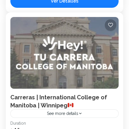
Ver Detalles
Rank: #318 del mundo. Sector: Público. Población
Estudiantil: +37,000 Especialidades: Negocios, Ciencias....
Canadá
1 Person
Carreras | International College of
Manitoba | Winnipeg
See more details
Duration
Canadá
Carreras
Hey!
Inglés
Winnipeg